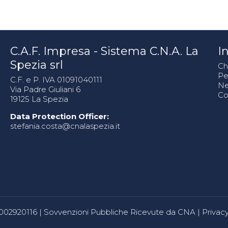
C.A.F. Impresa - Sistema C.N.A. La
In
Spezia srl
Ch
Pe
C.F. e P. IVA 01091040111
N
Via Padre Giuliani 6
Co
19125 La Spezia
Data Protection Officer:
stefania.costa@cnalaspezia.it
80002920116 |
Sovvenzioni Pubbliche Ricevute da CNA
|
Privacy