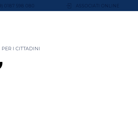
9) 0187 598 080
ASSOCIATI ONLINE
PER I CITTADINI
O