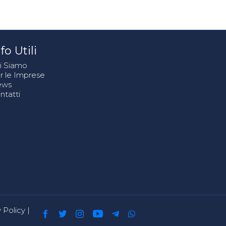
fo Utili
i Siamo
r le Imprese
ews
ntatti
 Policy
|