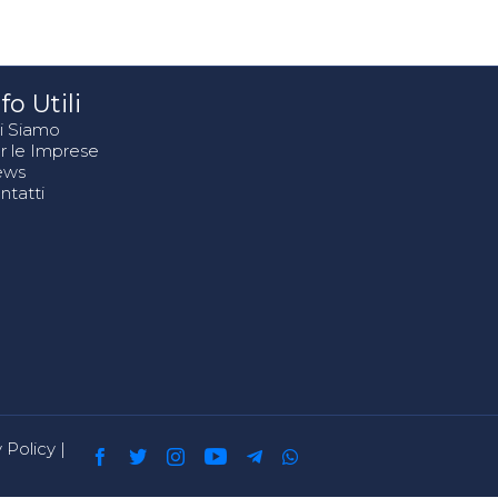
fo Utili
i Siamo
r le Imprese
ews
ntatti
 Policy
|