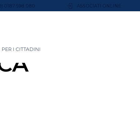
9) 0187 598 080
ASSOCIATI ONLINE
PER I CITTADINI
NCA