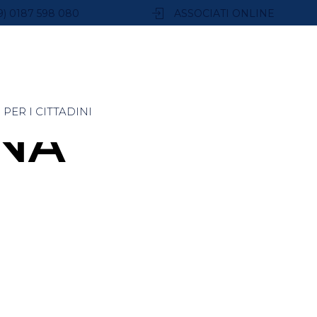
9) 0187 598 080
ASSOCIATI ONLINE
PER I CITTADINI
ENA