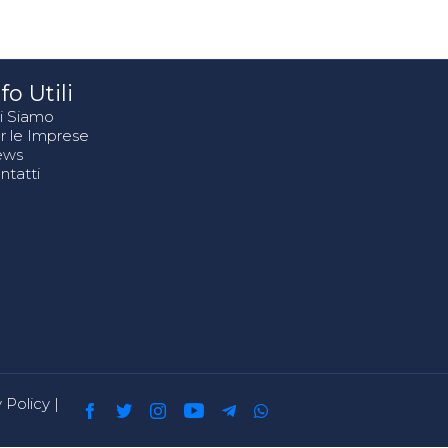
fo Utili
i Siamo
r le Imprese
ews
ntatti
 Policy
|