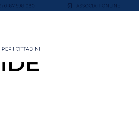
9) 0187 598 080
ASSOCIATI ONLINE
PER I CITTADINI
IDE