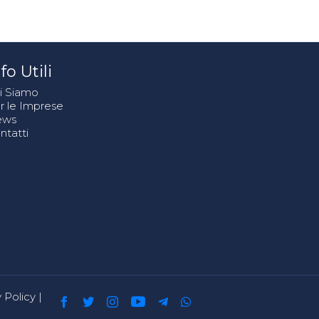
fo Utili
i Siamo
r le Imprese
ews
ntatti
 Policy
|