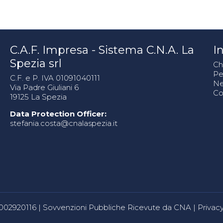
C.A.F. Impresa - Sistema C.N.A. La
In
Spezia srl
Ch
Pe
C.F. e P. IVA 01091040111
N
Via Padre Giuliani 6
Co
19125 La Spezia
Data Protection Officer:
stefania.costa@cnalaspezia.it
80002920116 |
Sovvenzioni Pubbliche Ricevute da CNA
|
Privacy