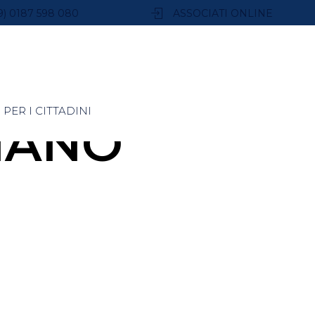
9) 0187 598 080
ASSOCIATI ONLINE
PER I CITTADINI
TIANO