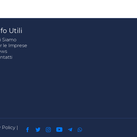
fo Utili
i Siamo
r le Imprese
ews
ntatti
 Policy
|