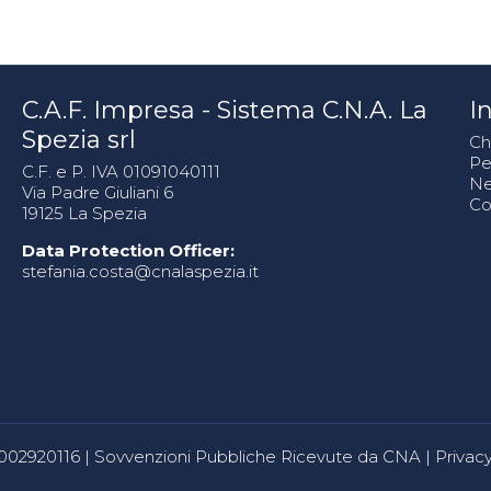
C.A.F. Impresa - Sistema C.N.A. La
In
Spezia srl
Ch
Pe
C.F. e P. IVA 01091040111
N
Via Padre Giuliani 6
Co
19125 La Spezia
Data Protection Officer:
stefania.costa@cnalaspezia.it
80002920116 |
Sovvenzioni Pubbliche Ricevute da CNA
|
Privacy