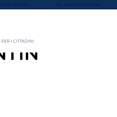
9) 0187 598 080
ASSOCIATI ONLINE
PER I CITTADINI
NTIN