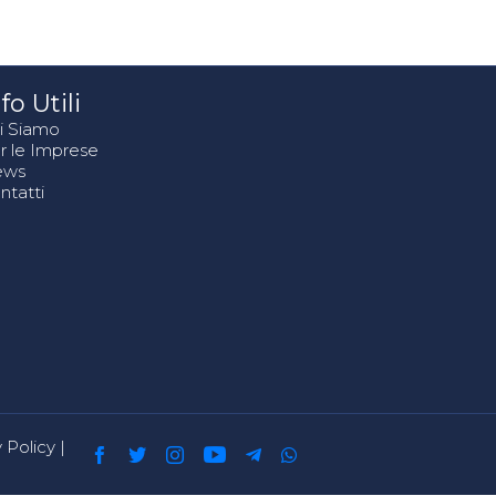
fo Utili
i Siamo
r le Imprese
ews
ntatti
 Policy
|