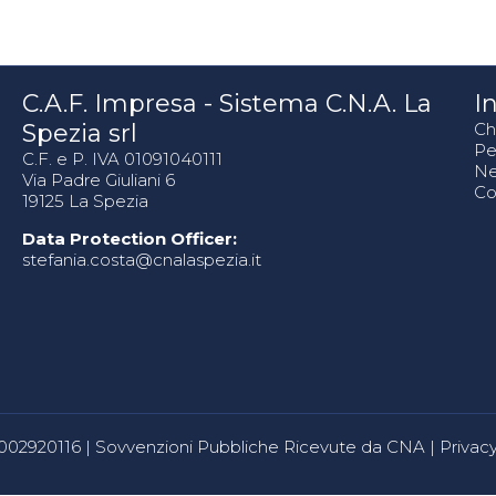
C.A.F. Impresa - Sistema C.N.A. La
In
Spezia srl
Ch
Pe
C.F. e P. IVA 01091040111
N
Via Padre Giuliani 6
Co
19125 La Spezia
Data Protection Officer:
stefania.costa@cnalaspezia.it
80002920116 |
Sovvenzioni Pubbliche Ricevute da CNA
|
Privacy