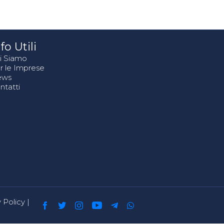
fo Utili
i Siamo
r le Imprese
ews
ntatti
 Policy
|