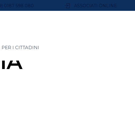
9) 0187 598 080
ASSOCIATI ONLINE
PER I CITTADINI
IA