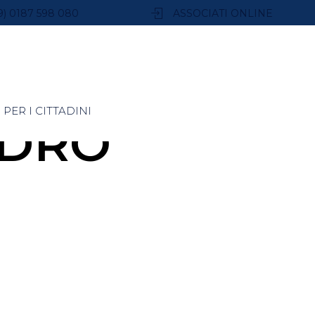
9) 0187 598 080
ASSOCIATI ONLINE
PER I CITTADINI
NDRO