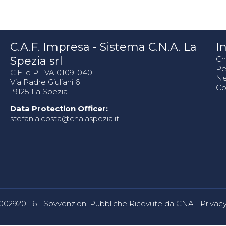
C.A.F. Impresa - Sistema C.N.A. La
In
Spezia srl
Ch
Pe
C.F. e P. IVA 01091040111
N
Via Padre Giuliani 6
Co
19125 La Spezia
Data Protection Officer:
stefania.costa@cnalaspezia.it
80002920116 |
Sovvenzioni Pubbliche Ricevute da CNA
|
Privacy