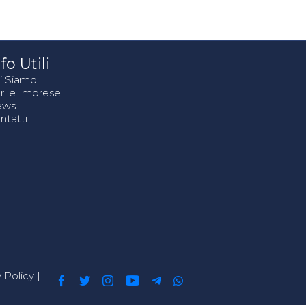
fo Utili
i Siamo
r le Imprese
ews
ntatti
 Policy
|