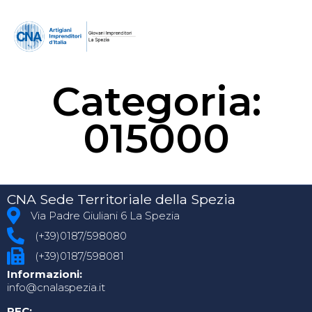
Categoria:
015000
CNA Sede Territoriale della Spezia
Via Padre Giuliani 6 La Spezia
(+39)0187/598080
(+39)0187/598081
Informazioni:
info@cnalaspezia.it
PEC: