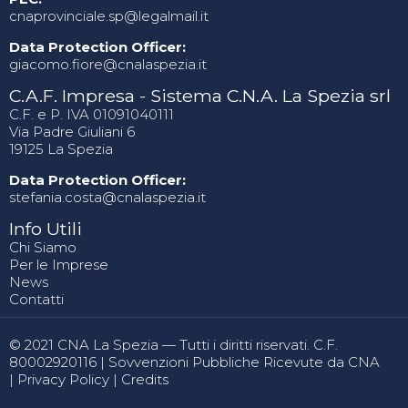
cnaprovinciale.sp@legalmail.it
Data Protection Officer:
giacomo.fiore@cnalaspezia.it
C.A.F. Impresa - Sistema C.N.A. La Spezia srl
C.F. e P. IVA 01091040111
Via Padre Giuliani 6
19125 La Spezia
Data Protection Officer:
stefania.costa@cnalaspezia.it
Info Utili
Chi Siamo
Per le Imprese
News
Contatti
© 2021 CNA La Spezia — Tutti i diritti riservati. C.F.
80002920116 |
Sovvenzioni Pubbliche Ricevute da CNA
|
Privacy Policy
|
Credits