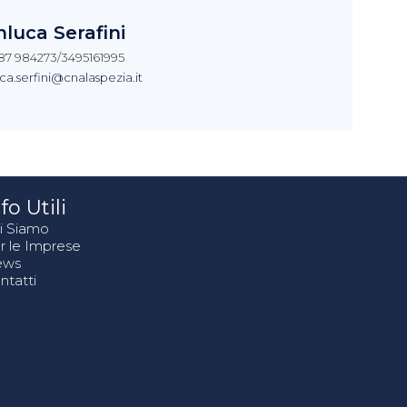
nluca Serafini
187 984273/3495161995
ca.serfini@cnalaspezia.it
fo Utili
i Siamo
r le Imprese
ews
ntatti