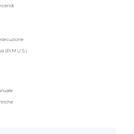
Incendi
 esecuzione
i (Pi.M.U.S.)
nnuale
triche