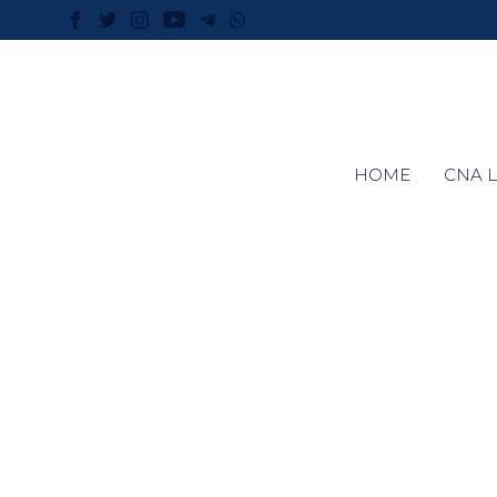
HOME
CNA L
Sicurezz