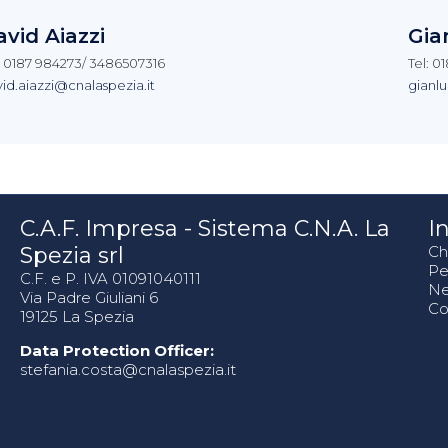
avid Aiazzi
Gia
: 0187 984273/ 3486507316
Tel: 0
id.aiazzi@cnalaspezia.it
gianlu
C.A.F. Impresa - Sistema C.N.A. La
In
Spezia srl
Ch
Pe
C.F. e P. IVA 01091040111
N
Via Padre Giuliani 6
Co
19125 La Spezia
Data Protection Officer:
stefania.costa@cnalaspezia.it