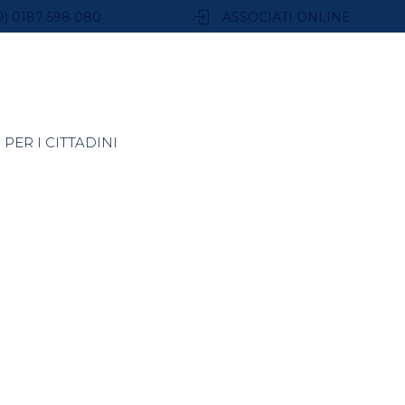
9) 0187 598 080
ASSOCIATI ONLINE
PER I CITTADINI
di lavoro