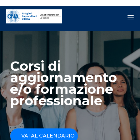
C
o
r
s
i
d
i
a
g
g
i
o
r
n
a
m
e
n
t
o
e
/
o
f
o
r
m
a
z
i
o
n
e
p
r
o
f
e
s
s
i
o
n
a
l
e
VAI AL CALENDARIO