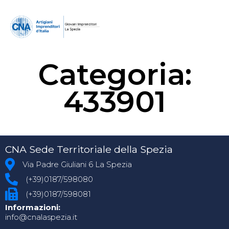
Categoria:
433901
CNA Sede Territoriale della Spezia
Via Padre Giuliani 6 La Spezia
(+39)0187/598080
(+39)0187/598081
Informazioni:
info@cnalaspezia.it