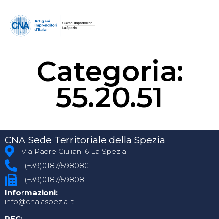
Categoria:
55.20.51
CNA Sede Territoriale della Spezia
Via Padre Giuliani 6 La Spezia
(+39)0187/598080
(+39)0187/598081
Informazioni:
info@cnalaspezia.it
PEC: