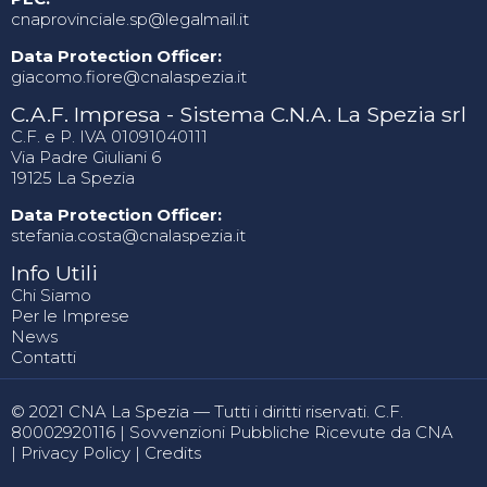
cnaprovinciale.sp@legalmail.it
Data Protection Officer:
giacomo.fiore@cnalaspezia.it
C.A.F. Impresa - Sistema C.N.A. La Spezia srl
C.F. e P. IVA 01091040111
Via Padre Giuliani 6
19125 La Spezia
Data Protection Officer:
stefania.costa@cnalaspezia.it
Info Utili
Chi Siamo
Per le Imprese
News
Contatti
© 2021 CNA La Spezia — Tutti i diritti riservati. C.F.
80002920116 |
Sovvenzioni Pubbliche Ricevute da CNA
|
Privacy Policy
|
Credits