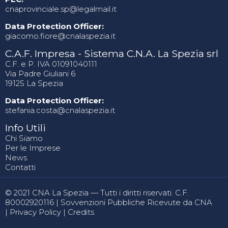
cnaprovinciale.sp@legalmail.it
Data Protection Officer:
giacomo.fiore@cnalaspezia.it
C.A.F. Impresa - Sistema C.N.A. La Spezia srl
C.F. e P. IVA 01091040111
Via Padre Giuliani 6
19125 La Spezia
Data Protection Officer:
stefania.costa@cnalaspezia.it
Info Utili
Chi Siamo
Per le Imprese
News
Contatti
© 2021 CNA La Spezia — Tutti i diritti riservati. C.F.
80002920116 |
Sovvenzioni Pubbliche Ricevute da CNA
|
Privacy Policy
|
Credits