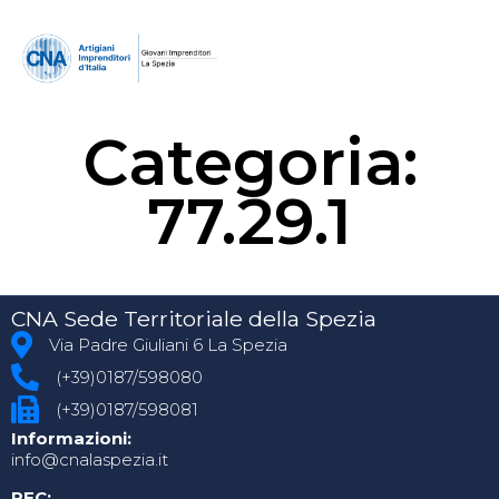
Categoria:
77.29.1
CNA Sede Territoriale della Spezia
Via Padre Giuliani 6 La Spezia
(+39)0187/598080
(+39)0187/598081
Informazioni:
info@cnalaspezia.it
PEC: