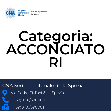
Categoria:
ACCONCIATO
RI
CNA Sede Territoriale della Spezia
Via Padre Giuliani 6 La Spezia
(+39)0187/598080
(+39)0187/598081