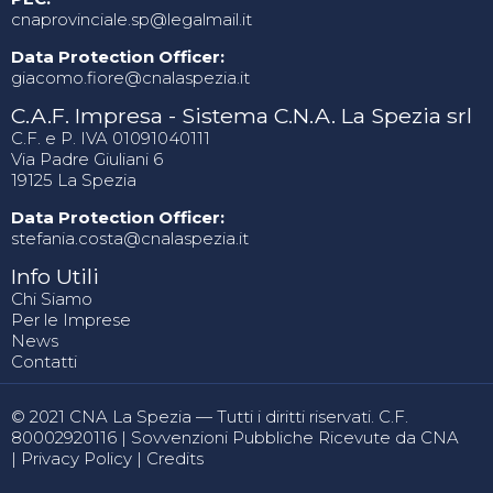
cnaprovinciale.sp@legalmail.it
Data Protection Officer:
giacomo.fiore@cnalaspezia.it
C.A.F. Impresa - Sistema C.N.A. La Spezia srl
C.F. e P. IVA 01091040111
Via Padre Giuliani 6
19125 La Spezia
Data Protection Officer:
stefania.costa@cnalaspezia.it
Info Utili
Chi Siamo
Per le Imprese
News
Contatti
© 2021 CNA La Spezia — Tutti i diritti riservati. C.F.
80002920116 |
Sovvenzioni Pubbliche Ricevute da CNA
|
Privacy Policy
|
Credits