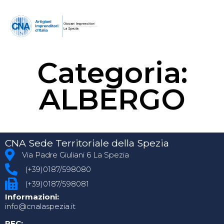
Categoria:
ALBERGO
CNA Sede Territoriale della Spezia
Via Padre Giuliani 6 La Spezia
(+39)0187/598080
(+39)0187/598081
Informazioni:
info@cnalaspezia.it
PEC: