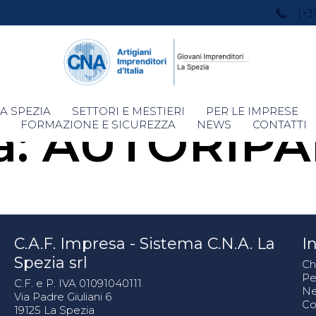
(+3
Skip
A SPEZIA
SETTORI E MESTIERI
PER LE IMPRESE
a:
AUTORIPA
to
FORMAZIONE E SICUREZZA
NEWS
CONTATTI
content
C.A.F. Impresa - Sistema C.N.A. La
In
Spezia srl
Ch
Pe
C.F. e P. IVA 01091040111
N
Via Padre Giuliani 6
Co
19125 La Spezia