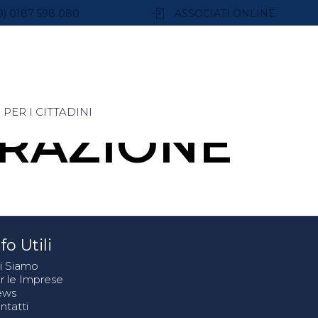
9) 0187 598 080
ASSOCIATI ONLINE
PER I CITTADINI
RAZIONE
fo Utili
i Siamo
r le Imprese
ews
ntatti