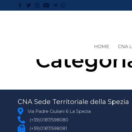
HOME
CNA L
Categori
CNA Sede Territoriale della Spezia
Via Padre Giuliani 6 La Spezia
(+39)0187/598080
(+39)0187/598081