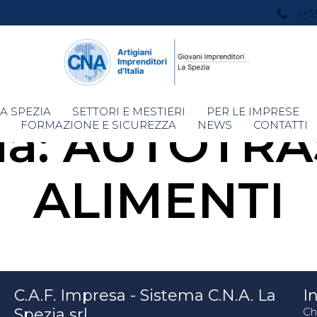
(+3
Skip
A SPEZIA
SETTORI E MESTIERI
PER LE IMPRESE
ia:
AUTOTRA
to
FORMAZIONE E SICUREZZA
NEWS
CONTATTI
content
ALIMENTI
C.A.F. Impresa - Sistema C.N.A. La
In
Spezia srl
Ch