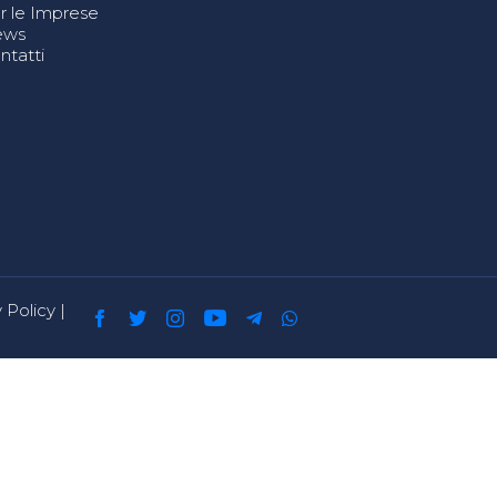
r le Imprese
ews
ntatti
 Policy
|