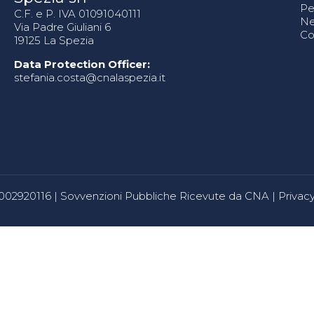
Pe
C.F. e P. IVA 01091040111
N
Via Padre Giuliani 6
Co
19125 La Spezia
Data Protection Officer:
stefania.costa@cnalaspezia.it
80002920116 |
Sovvenzioni Pubbliche Ricevute da CNA
|
Privacy