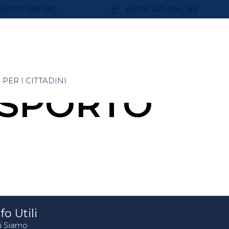
9) 0187 598 080
ASSOCIATI ONLINE
PER I CITTADINI
SPORTO
fo Utili
i Siamo