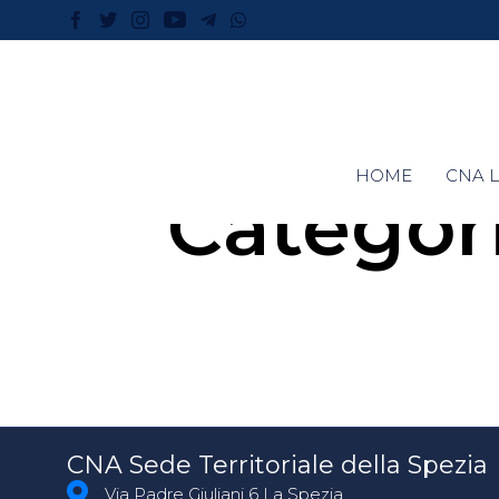
HOME
CNA L
Categor
CNA Sede Territoriale della Spezia
Via Padre Giuliani 6 La Spezia