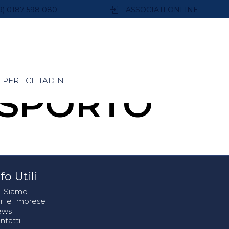
9) 0187 598 080
ASSOCIATI ONLINE
PER I CITTADINI
SPORTO
fo Utili
i Siamo
r le Imprese
ews
ntatti