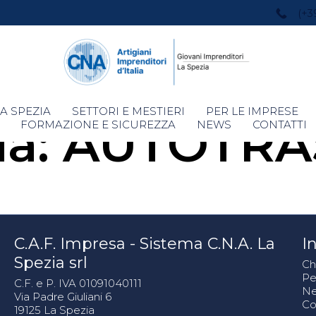
(+3
Skip
A SPEZIA
SETTORI E MESTIERI
PER LE IMPRESE
ia:
AUTOTRA
to
FORMAZIONE E SICUREZZA
NEWS
CONTATTI
content
C.A.F. Impresa - Sistema C.N.A. La
In
Spezia srl
Ch
Pe
C.F. e P. IVA 01091040111
N
Via Padre Giuliani 6
Co
19125 La Spezia