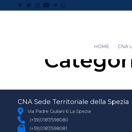
HOME
CNA L
Categor
CNA Sede Territoriale della Spezia
Via Padre Giuliani 6 La Spezia
(+39)0187/598080
(+39)0187/598081