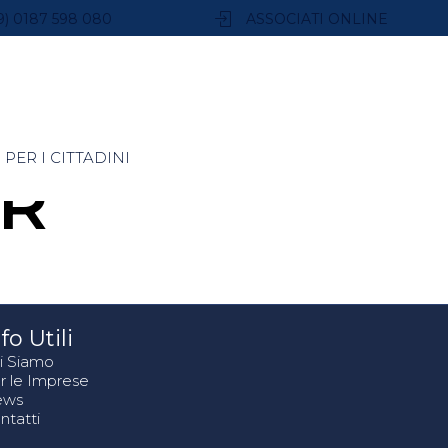
9) 0187 598 080
ASSOCIATI ONLINE
PER I CITTADINI
R
fo Utili
i Siamo
r le Imprese
ews
ntatti