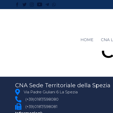
HOME
CNA L
C
CNA Sede Territoriale della Spezia
Via Padre Giuliani 6 La Spezia
(+39)0187/598080
(+39)0187/598081