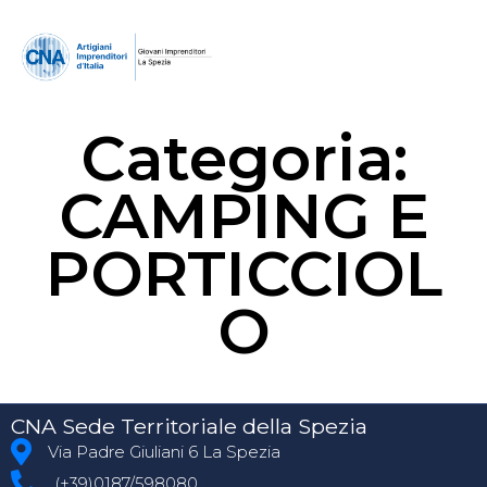
Categoria:
CAMPING E
PORTICCIOL
O
CNA Sede Territoriale della Spezia
Via Padre Giuliani 6 La Spezia
(+39)0187/598080