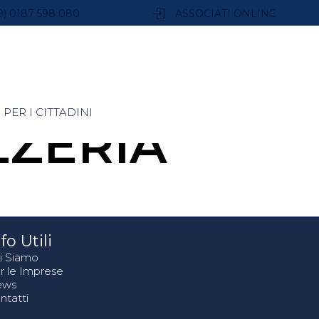
9) 0187 598 080
ASSOCIATI ONLINE
PER I CITTADINI
ZERIA
fo Utili
i Siamo
r le Imprese
ews
ntatti