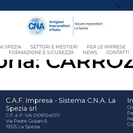
(+3
Skip
A SPEZIA
SETTORI E MESTIERI
PER LE IMPRESE
ria:
CARROZ
to
FORMAZIONE E SICUREZZA
NEWS
CONTATTI
content
C.A.F. Impresa - Sistema C.N.A. La
In
Spezia srl
Ch
Pe
C.F. e P. IVA 01091040111
N
Via Padre Giuliani 6
Co
19125 La Spezia