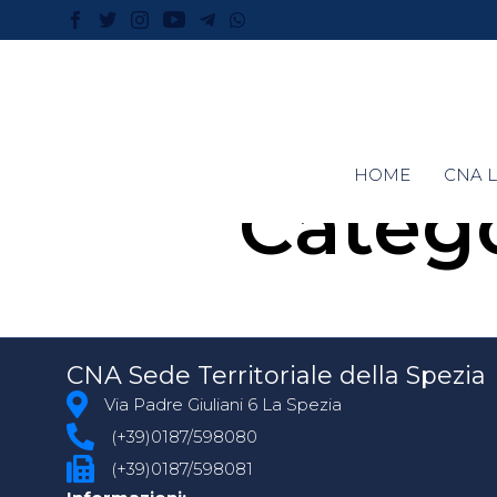
HOME
CNA L
Catego
CNA Sede Territoriale della Spezia
Via Padre Giuliani 6 La Spezia
(+39)0187/598080
(+39)0187/598081