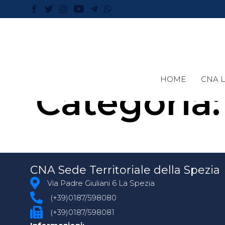
HOME
CNA L
Categoria
CNA Sede Territoriale della Spezia
Via Padre Giuliani 6 La Spezia
(+39)0187/598080
(+39)0187/598081