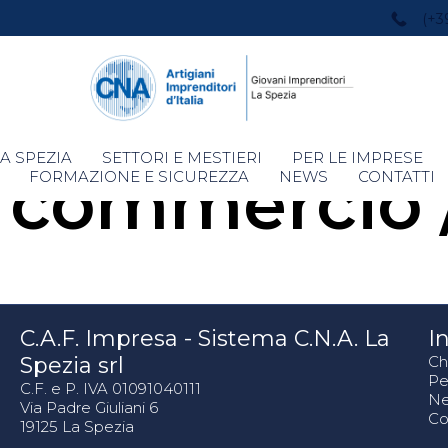
(+3
Skip
A SPEZIA
SETTORI E MESTIERI
PER LE IMPRESE
:
commercio /
to
FORMAZIONE E SICUREZZA
NEWS
CONTATTI
content
C.A.F. Impresa - Sistema C.N.A. La
In
Spezia srl
Ch
Pe
C.F. e P. IVA 01091040111
N
Via Padre Giuliani 6
Co
19125 La Spezia