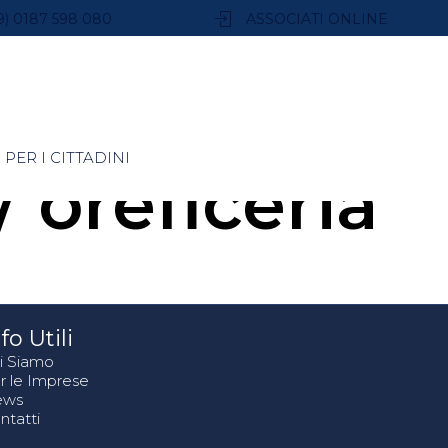
9) 0187 598 080
ASSOCIATI ONLINE
PER I CITTADINI
 oreficeria
fo Utili
i Siamo
r le Imprese
ews
ntatti