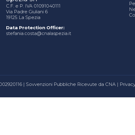
Pe
C.F. e P. IVA 01091040111
N
Via Padre Giuliani 6
Co
19125 La Spezia
Data Protection Officer:
stefania.costa@cnalaspezia.it
80002920116 |
Sovvenzioni Pubbliche Ricevute da CNA
|
Privacy