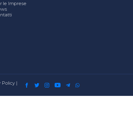
r le Imprese
ews
ntatti
 Policy
|