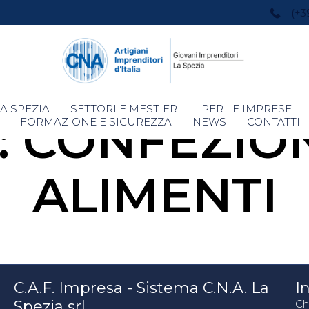
(+3
Skip
A SPEZIA
SETTORI E MESTIERI
PER LE IMPRESE
:
CONFEZIO
to
FORMAZIONE E SICUREZZA
NEWS
CONTATTI
content
ALIMENTI
C.A.F. Impresa - Sistema C.N.A. La
In
Spezia srl
Ch