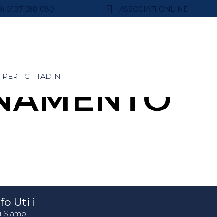
9) 0187 598 080
ASSOCIATI ONLINE
PER I CITTADINI
NAMENTO
fo Utili
i Siamo