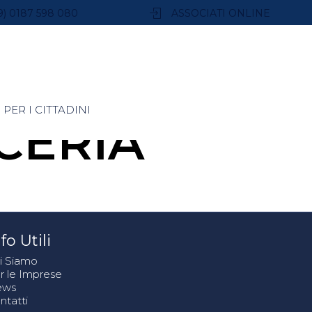
9) 0187 598 080
ASSOCIATI ONLINE
PER I CITTADINI
CERIA
fo Utili
i Siamo
r le Imprese
ews
ntatti