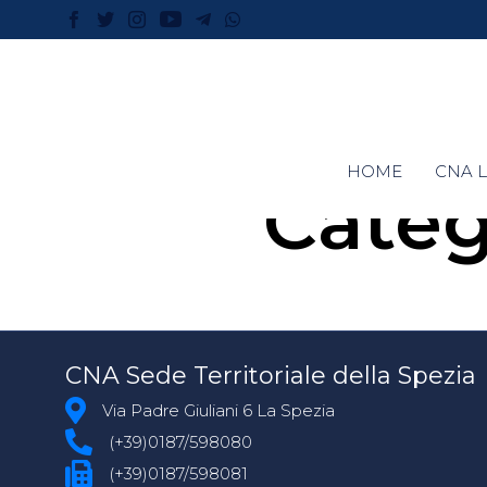
HOME
CNA L
Categ
CNA Sede Territoriale della Spezia
Via Padre Giuliani 6 La Spezia
(+39)0187/598080
(+39)0187/598081