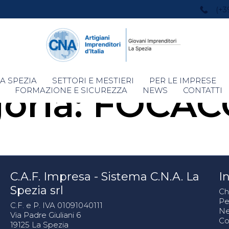
(+3
Skip
A SPEZIA
SETTORI E MESTIERI
PER LE IMPRESE
oria:
FOCAC
to
FORMAZIONE E SICUREZZA
NEWS
CONTATTI
content
C.A.F. Impresa - Sistema C.N.A. La
In
Spezia srl
Ch
Pe
C.F. e P. IVA 01091040111
N
Via Padre Giuliani 6
Co
19125 La Spezia