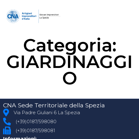
Categoria:
GIARDINAGGI
O
CNA Sede Territoriale della Spezia
Via Padre Giuliani 6 La Spezia
(+39)0187/598080
(+39)0187/598081
Informazioni: