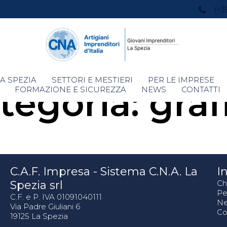
(+3
Skip
A SPEZIA
SETTORI E MESTIERI
PER LE IMPRESE
tegoria:
graf
to
FORMAZIONE E SICUREZZA
NEWS
CONTATTI
content
C.A.F. Impresa - Sistema C.N.A. La
In
Spezia srl
Ch
Pe
C.F. e P. IVA 01091040111
N
Via Padre Giuliani 6
Co
19125 La Spezia