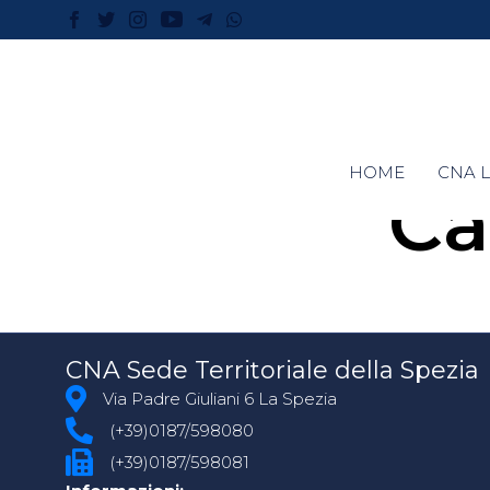
HOME
CNA L
Ca
CNA Sede Territoriale della Spezia
Via Padre Giuliani 6 La Spezia
(+39)0187/598080
(+39)0187/598081