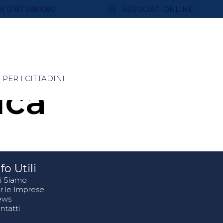
9) 0187 598 080
ASSOCIATI ONLINE
PER I CITTADINI
ica
fo Utili
i Siamo
r le Imprese
ews
ntatti