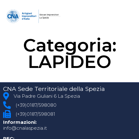
Categoria:
LAPIDEO
CNA Sede Territoriale della Spezia
Via Padre Giuliani 6 La Spezia
(+39)0187/598080
(+39)0187/598081
Informazioni:
info@cnalaspezia.it
PEC: