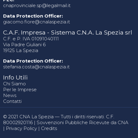
cnaprovinciale.sp@legalmail.it
Data Protection Officer:
giacomo.fiore@cnalaspezia.it
C.A.F. Impresa - Sistema C.N.A. La Spezia srl
C.F. e P. IVA 01091040111
Via Padre Giuliani 6
19125 La Spezia
Data Protection Officer:
stefania.costa@cnalaspezia.it
Info Utili
Chi Siamo
Per le Imprese
News
Contatti
© 2021 CNA La Spezia — Tutti i diritti riservati. C.F.
80002920116 |
Sovvenzioni Pubbliche Ricevute da CNA
|
Privacy Policy
|
Credits