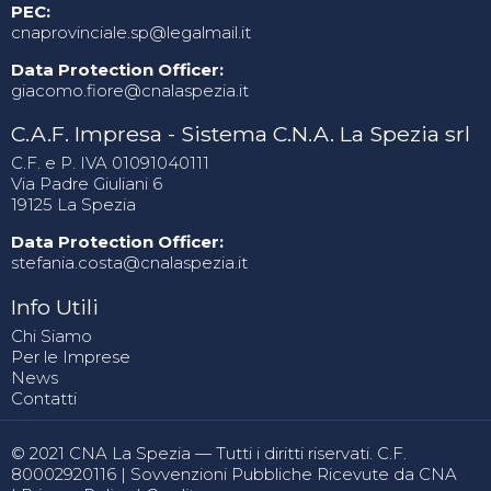
PEC:
cnaprovinciale.sp@legalmail.it
Data Protection Officer:
giacomo.fiore@cnalaspezia.it
C.A.F. Impresa - Sistema C.N.A. La Spezia srl
C.F. e P. IVA 01091040111
Via Padre Giuliani 6
19125 La Spezia
Data Protection Officer:
stefania.costa@cnalaspezia.it
Info Utili
Chi Siamo
Per le Imprese
News
Contatti
© 2021 CNA La Spezia — Tutti i diritti riservati. C.F.
80002920116 |
Sovvenzioni Pubbliche Ricevute da CNA