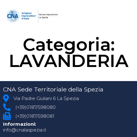
Categoria:
LAVANDERIA
CNA Sede Territoriale della Spezia
Via Padre Giuliani 6 La Spezia
(+39)0187/598080
(+39)0187/598081
Informazioni:
info@cnalaspezia.it