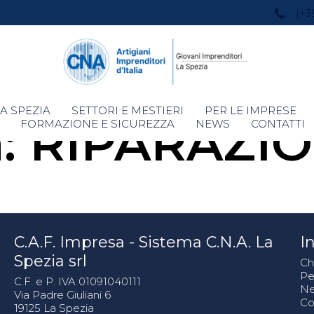
(+3
Skip
A SPEZIA
SETTORI E MESTIERI
PER LE IMPRESE
a:
RIPARAZIO
to
FORMAZIONE E SICUREZZA
NEWS
CONTATTI
content
C.A.F. Impresa - Sistema C.N.A. La
In
Spezia srl
Ch
Pe
C.F. e P. IVA 01091040111
N
Via Padre Giuliani 6
Co
19125 La Spezia