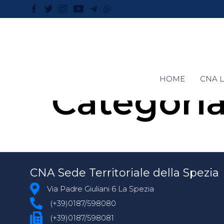
HOME
CNA L
Categori
CNA Sede Territoriale della Spezia
Via Padre Giuliani 6 La Spezia
(+39)0187/598080
(+39)0187/598081