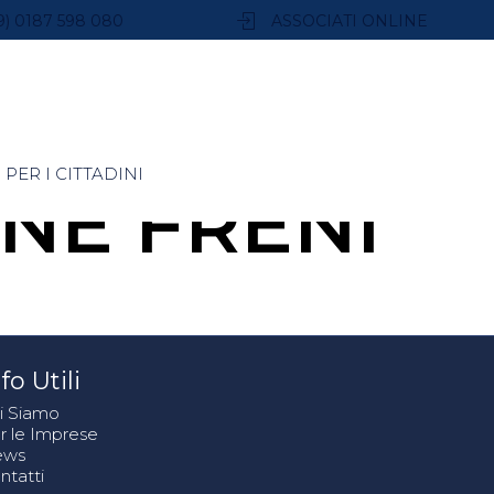
9) 0187 598 080
ASSOCIATI ONLINE
PER I CITTADINI
NE FRENI
fo Utili
i Siamo
r le Imprese
ews
ntatti