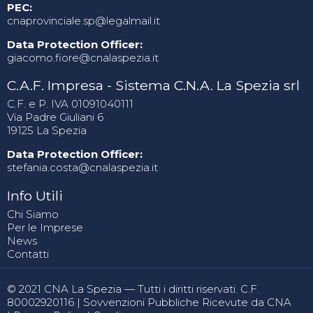
PEC:
cnaprovinciale.sp@legalmail.it
Data Protection Officer:
giacomo.fiore@cnalaspezia.it
C.A.F. Impresa - Sistema C.N.A. La Spezia srl
C.F. e P. IVA 01091040111
Via Padre Giuliani 6
19125 La Spezia
Data Protection Officer:
stefania.costa@cnalaspezia.it
Info Utili
Chi Siamo
Per le Imprese
News
Contatti
© 2021 CNA La Spezia — Tutti i diritti riservati. C.F.
80002920116 |
Sovvenzioni Pubbliche Ricevute da CNA