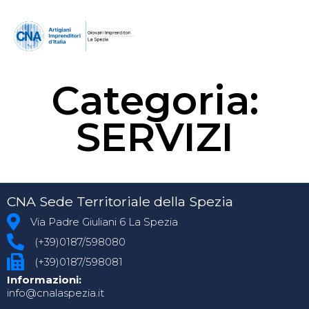
Categoria:
SERVIZI
CNA Sede Territoriale della Spezia
Via Padre Giuliani 6 La Spezia
(+39)0187/598080
(+39)0187/598081
Informazioni:
info@cnalaspezia.it