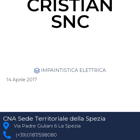
CRISTIAN
SNC
Category
IMPAINTISTICA ELETTRICA

14 Aprile 2017
CNA Sede Territoriale della Spezia
Via Padre Giuliani 6 La Spezia
(+39)0187/598080