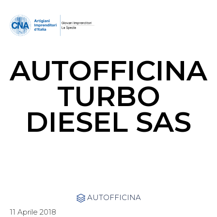
AUTOFFICINA
TURBO
DIESEL SAS
Category
AUTOFFICINA

11 Aprile 2018