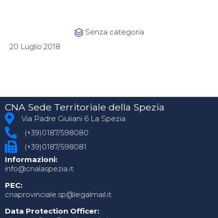
Category
Senza categoria

20 Luglio 2018
CNA Sede Territoriale della Spezia
Via Padre Giuliani 6 La Spezia
(+39)0187/598080
(+39)0187/598081
Informazioni:
info@cnalaspezia.it
PEC:
cnaprovinciale.sp@legalmail.it
Data Protection Officer: