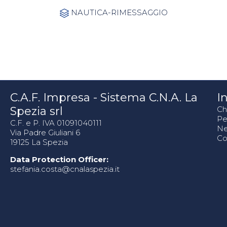
Category
NAUTICA-RIMESSAGGIO

C.A.F. Impresa - Sistema C.N.A. La
In
Spezia srl
Ch
Pe
C.F. e P. IVA 01091040111
N
Via Padre Giuliani 6
Co
19125 La Spezia
Data Protection Officer:
stefania.costa@cnalaspezia.it