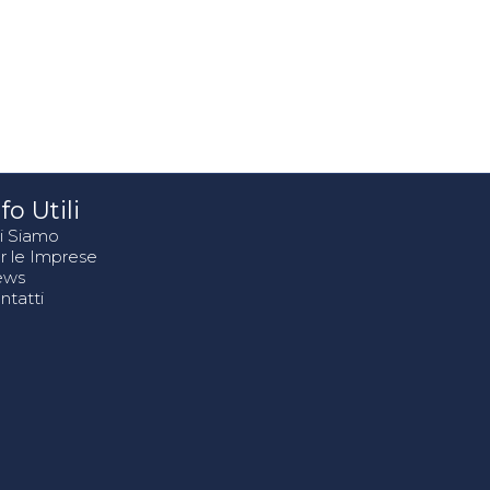
fo Utili
i Siamo
r le Imprese
ews
ntatti