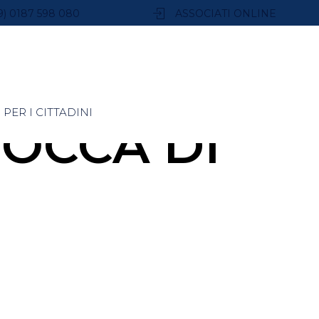
9) 0187 598 080
ASSOCIATI ONLINE
PER I CITTADINI
OCCA DI