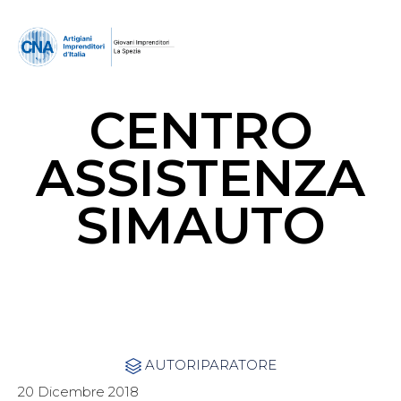
CENTRO
ASSISTENZA
SIMAUTO
Category
AUTORIPARATORE

20 Dicembre 2018