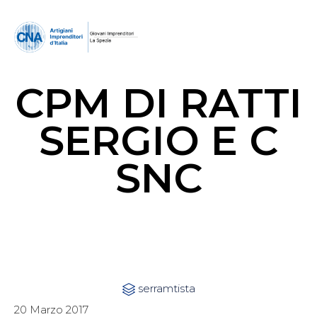
CPM DI RATTI
SERGIO E C
SNC
Category
serramtista

20 Marzo 2017