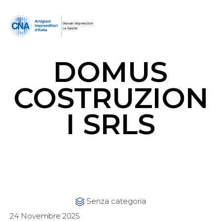
DOMUS
COSTRUZION
I SRLS
Category
Senza categoria

24 Novembre 2025