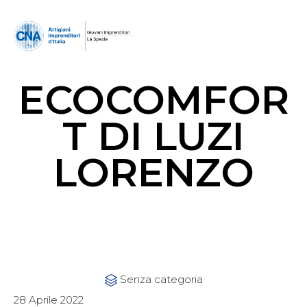
ECOCOMFOR
T DI LUZI
LORENZO
Category
Senza categoria

28 Aprile 2022