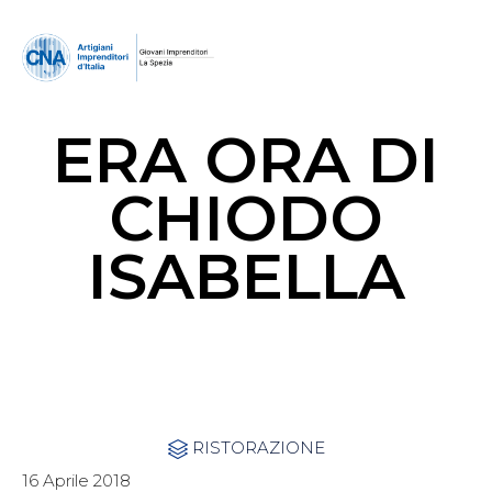
ERA ORA DI
CHIODO
ISABELLA
Category
RISTORAZIONE

16 Aprile 2018