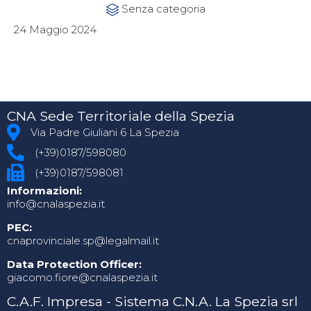
Category
Senza categoria

24 Maggio 2024
CNA Sede Territoriale della Spezia
Via Padre Giuliani 6 La Spezia
(+39)0187/598080
(+39)0187/598081
Informazioni:
info@cnalaspezia.it
PEC:
cnaprovinciale.sp@legalmail.it
Data Protection Officer:
giacomo.fiore@cnalaspezia.it
C.A.F. Impresa - Sistema C.N.A. La Spezia srl