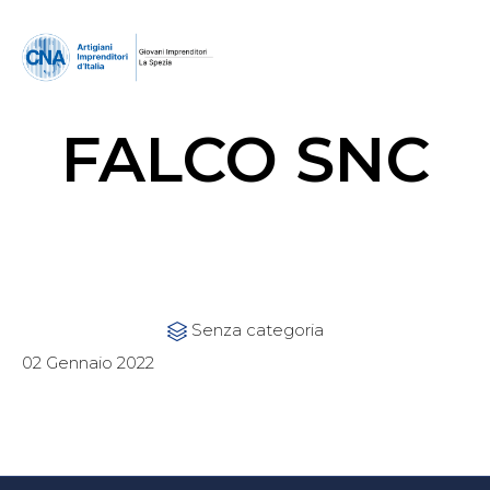
FALCO SNC
Category
Senza categoria

02 Gennaio 2022