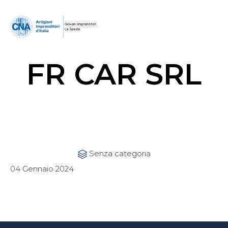
FR CAR SRL
Category
Senza categoria

04 Gennaio 2024