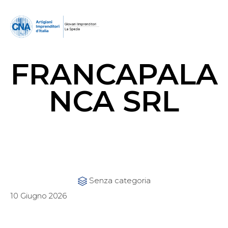
FRANCAPALA
NCA SRL
Category
Senza categoria

10 Giugno 2026