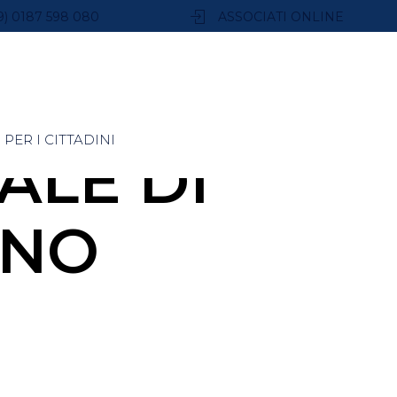
9) 0187 598 080
ASSOCIATI ONLINE
PER I CITTADINI
ALE DI
ANO