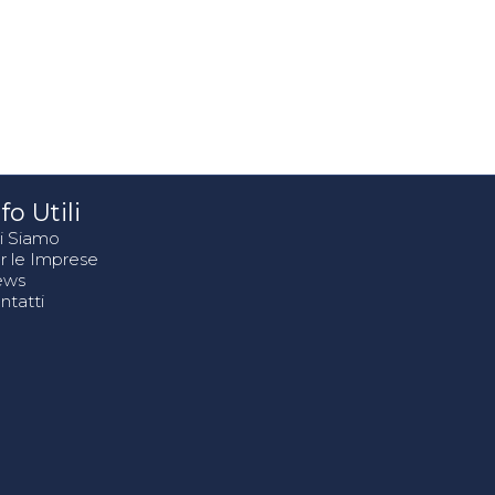
fo Utili
i Siamo
r le Imprese
ews
ntatti