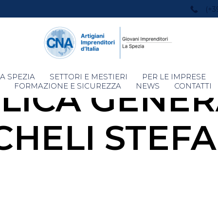
(+3
Skip
A SPEZIA
SETTORI E MESTIERI
PER LE IMPRESE
LICA GENER
to
FORMAZIONE E SICUREZZA
NEWS
CONTATTI
content
CHELI STEF