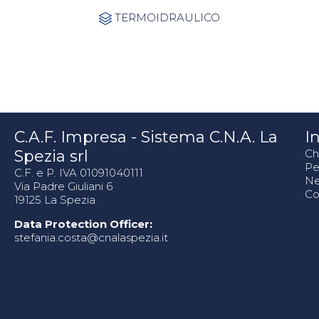
Category
TERMOIDRAULICO

C.A.F. Impresa - Sistema C.N.A. La
In
Spezia srl
Ch
Pe
C.F. e P. IVA 01091040111
N
Via Padre Giuliani 6
Co
19125 La Spezia
Data Protection Officer:
stefania.costa@cnalaspezia.it