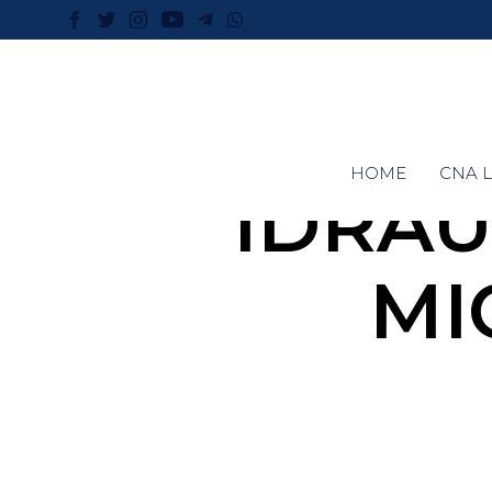
HOME
CNA L
IDRAU
MI