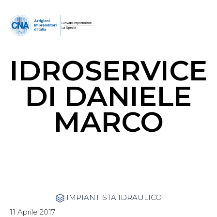
IDROSERVICE
DI DANIELE
MARCO
Category
IMPIANTISTA IDRAULICO

11 Aprile 2017