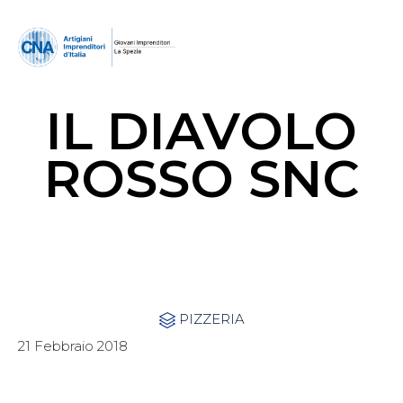
IL DIAVOLO
ROSSO SNC
Category
PIZZERIA

21 Febbraio 2018