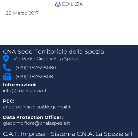
Category
EDILIZIA

28 Marzo 2017
CNA Sede Territoriale della Spezia
Via Padre Giuliani 6 La Spezia
(+39)0187/598080
(+39)0187/598081
Informazioni:
info@cnalaspezia.it
PEC:
cnaprovinciale.sp@legalmail.it
Data Protection Officer:
giacomo.fiore@cnalaspezia.it
C.A.F. Impresa - Sistema C.N.A. La Spezia srl