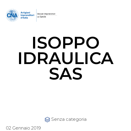
ISOPPO
IDRAULICA
SAS
Category
Senza categoria

02 Gennaio 2019