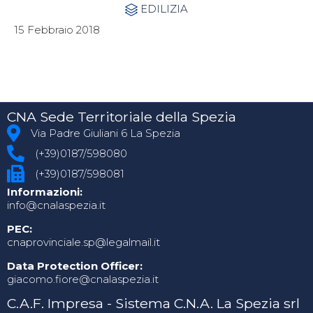
Category
EDILIZIA

15 Febbraio 2018
CNA Sede Territoriale della Spezia
Via Padre Giuliani 6 La Spezia
(+39)0187/598080
(+39)0187/598081
Informazioni:
info@cnalaspezia.it
PEC:
cnaprovinciale.sp@legalmail.it
Data Protection Officer:
giacomo.fiore@cnalaspezia.it
C.A.F. Impresa - Sistema C.N.A. La Spezia srl